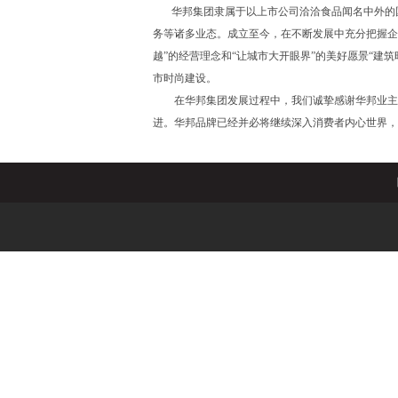
华邦集团隶属于以上市公司洽洽食品闻名中外的国
务等诸多业态。成立至今，在不断发展中充分把握企
越”的经营理念和“让城市大开眼界”的美好愿景“建
市时尚建设。
在华邦集团发展过程中，我们诚挚感谢华邦业主支
进。华邦品牌已经并必将继续深入消费者内心世界，