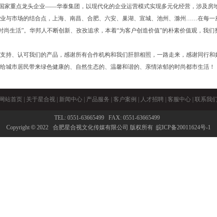
家重点龙头企业——华泰集团，以现代化的企业运营模式实现多元化经营，涉及房地
业与市场的结合点，上海、南昌、合肥、六安、巢湖、宣城、池州、滁州……在每一
筑时尚生活”。华邦人不断创新、孜孜追求，本着“为客户创造价值”的朴素价值观，我
持、认可我们的产品，感谢所有合作机构和我们肝胆相照，一路走来，感谢同行和
给城市居民带来绿色健康的、自然生态的、温馨和谐的、亲情浓郁的时尚都市生活！
网站首页
|
关于星合视
|
新闻中心
|
产品服务
|
客户案例
|
人才招聘
|
客服中心
|
联系我
TEL: 0551-63665499 FAX: 0551-63665499
Copyright
©
2022 合肥星合视文化传媒有限公司 版权所有
皖ICP备20011624号-1