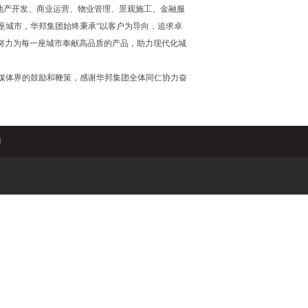
产开发、商业运营、物业管理、景观施工、金融服
座城市，华邦集团始终秉承“以客户为导向，追求卓
们努力为每一座城市奉献高品质的产品，助力现代化城
媒体界的鼓励和鞭策，感谢华邦集团全体同仁协力奋
们