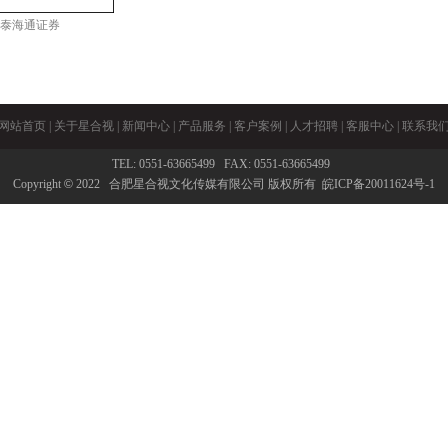
泰海通证券
网站首页
|
关于星合视
|
新闻中心
|
产品服务
|
客户案例
|
人才招聘
|
客服中心
|
联系我
TEL: 0551-63665499 FAX: 0551-63665499
Copyright
©
2022 合肥星合视文化传媒有限公司 版权所有
皖ICP备20011624号-1